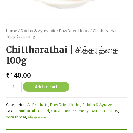
Home
/
Siddha & Ayurvedic
/
Raw Dried Herbs
/ Chittharathai |
சித்தரத்தை 100g
Chittharathai | சித்தரத்தை
100g
₹
140.00
Chittharathai
Add to cart
|
சித்தரத்தை
Categories:
All Products
,
Raw Dried Herbs
,
Siddha & Ayurvedic
100g
Tags:
Chittharathai
,
cold
,
cough
,
home remedy
,
pain
,
sali
,
sinus
,
quantity
sore throat
,
சித்தரத்தை