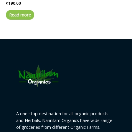
Rated
₹
190.00
0
out
of
Read more
5
A one stop destination for all organic products
and Herbals. Nannilam Organics have wide range
of groceries from different Organic Farms.