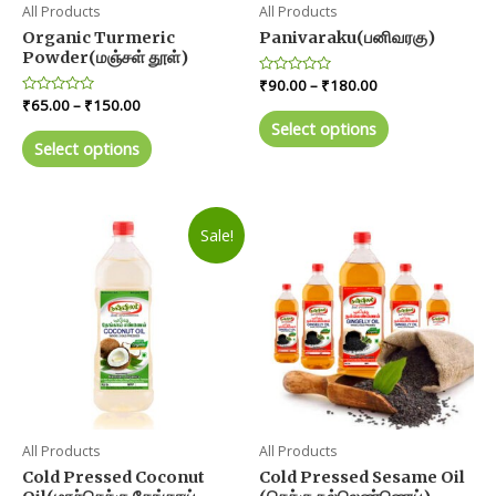
All Products
All Products
Organic Turmeric
Panivaraku(பனிவரகு)
Powder(மஞ்சள் தூள்)
Price
Rated
₹
90.00
–
₹
180.00
0
range:
Price
Rated
₹
65.00
–
₹
150.00
out
This
0
₹90.00
range:
of
Select options
out
This
product
5
through
₹65.00
of
Select options
product
5
₹180.00
through
has
₹150.00
has
multiple
multiple
variants.
Sale!
variants.
The
The
options
options
may
may
be
be
chosen
chosen
on
on
the
the
product
product
page
All Products
All Products
page
Cold Pressed Coconut
Cold Pressed Sesame Oil