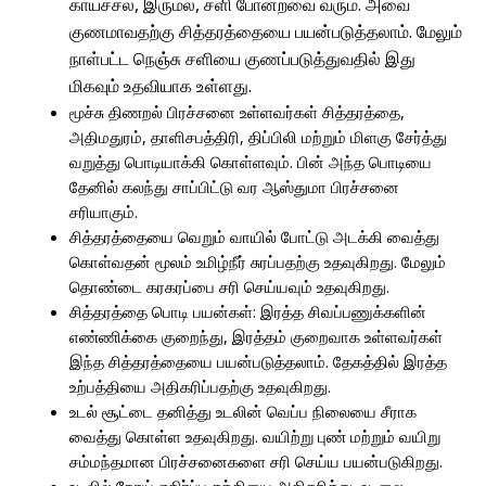
காய்ச்சல், இருமல், சளி போன்றவை வரும். அவை
குணமாவதற்கு சித்தரத்தையை பயன்படுத்தலாம். மேலும்
நாள்பட்ட நெஞ்சு சளியை குணப்படுத்துவதில் இது
மிகவும் உதவியாக உள்ளது.
மூச்சு திணறல் பிரச்சனை உள்ளவர்கள் சித்தரத்தை,
அதிமதுரம், தாளிசபத்திரி, திப்பிலி மற்றும் மிளகு சேர்த்து
வறுத்து பொடியாக்கி கொள்ளவும். பின் அந்த பொடியை
தேனில் கலந்து சாப்பிட்டு வர ஆஸ்துமா பிரச்சனை
சரியாகும்.
சித்தரத்தையை வெறும் வாயில் போட்டு அடக்கி வைத்து
கொள்வதன் மூலம் உமிழ்நீர் சுரப்பதற்கு உதவுகிறது. மேலும்
தொண்டை கரகரப்பை சரி செய்யவும் உதவுகிறது.
சித்தரத்தை பொடி பயன்கள்: இரத்த சிவப்பணுக்களின்
எண்ணிக்கை குறைந்து, இரத்தம் குறைவாக உள்ளவர்கள்
இந்த சித்தரத்தையை பயன்படுத்தலாம். தேகத்தில் இரத்த
உற்பத்தியை அதிகரிப்பதற்கு உதவுகிறது.
உடல் சூட்டை தனித்து உடலின் வெப்ப நிலையை சீராக
வைத்து கொள்ள உதவுகிறது. வயிற்று புண் மற்றும் வயிறு
சம்மந்தமான பிரச்சனைகளை சரி செய்ய பயன்படுகிறது.
உடலில் நோய் எதிர்ப்பு சக்தியை அதிகரித்து, உடலை